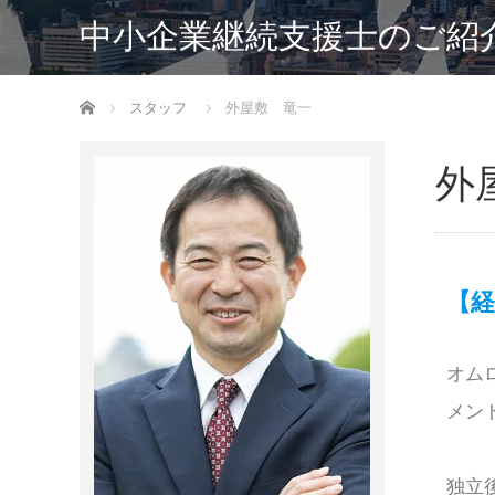
中小企業継続支援士のご紹
ホーム
スタッフ
外屋敷 竜一
外
【経
オム
メン
独立