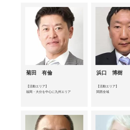
菊田 有倫
浜口 博樹
【活動エリア】
【活動エリア】
福岡・大分を中心に九州エリア
関西全域