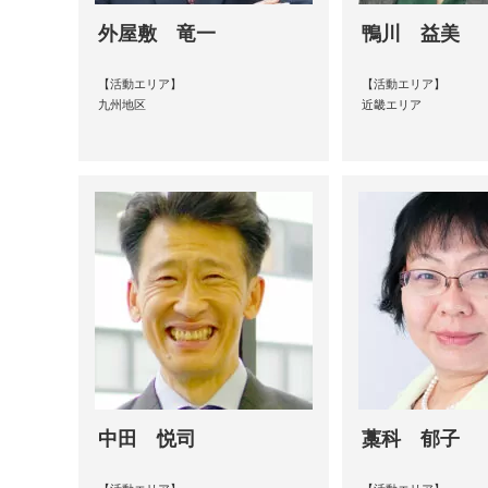
外屋敷 竜一
鴨川 益美
【活動エリア】
【活動エリア】
九州地区
近畿エリア
中田 悦司
藁科 郁子