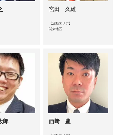
之
宮田 久雄
【活動エリア】
関東地区
太郎
西﨑 豊