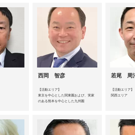
西岡 智彦
若尾 周
【活動エリア】
【活動エリア】
東京を中心とした関東圏および、実家
関西エリア
のある熊本を中心とした九州圏