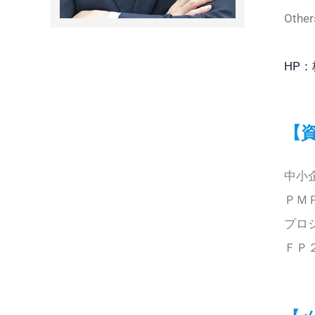
Othe
HP：
【
中小
ＰＭＰ（
プロ
ＦＰ