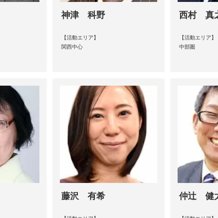
神津 科野
西村 真
【活動エリア】
【活動エリア】
関西中心
中部圏
藤沢 有希
仲辻 健