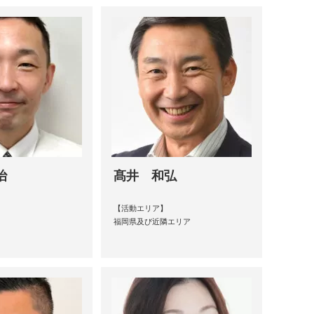
治
髙井 和弘
【活動エリア】
福岡県及び近隣エリア