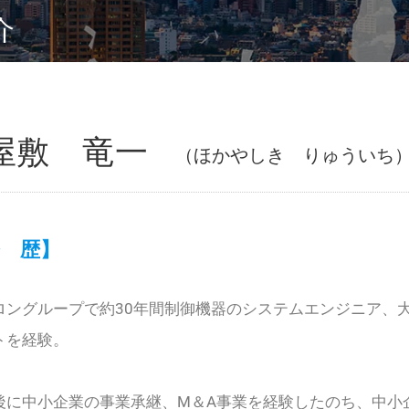
介
屋敷 竜一
（ほかやしき りゅういち）認定
 歴】
ロングループで約30年間制御機器のシステムエンジニア、
トを経験。
後に中小企業の事業承継、M＆A事業を経験したのち、中小企