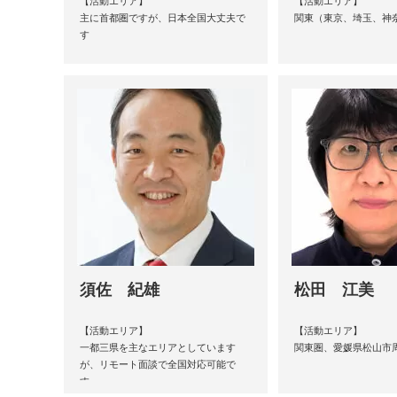
【活動エリア】
【活動エリア】
主に首都圏ですが、日本全国大丈夫で
関東（東京、埼玉、神
す
須佐 紀雄
松田 江美
【活動エリア】
【活動エリア】
一都三県を主なエリアとしています
関東圏、愛媛県松山市
が、リモート面談で全国対応可能で
す。