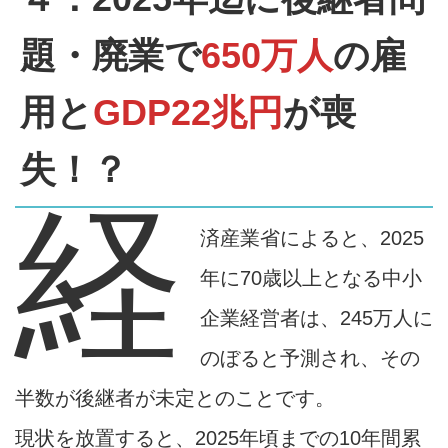
題・廃業で
650万人
の雇
用と
GDP22兆円
が喪
失！？
経
済産業省によると、2025
年に70歳以上となる中小
企業経営者は、245万人に
のぼると予測され、その
半数が後継者が未定とのことです。
現状を放置すると、2025年頃までの10年間累