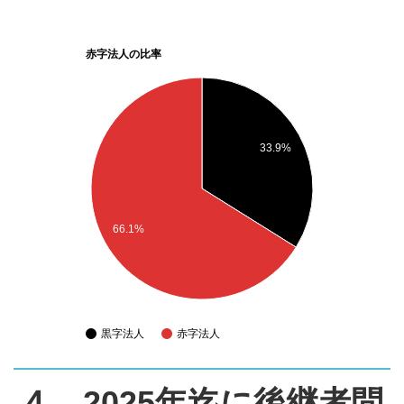
赤字法人の比率
33.9%
66.1%
黒字法人
赤字法人
４．2025年迄に後継者問